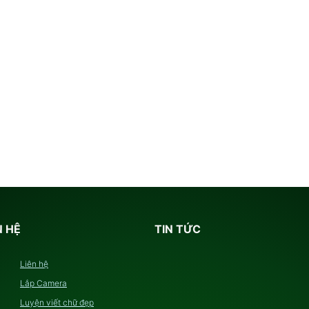
N HỆ
TIN TỨC
Liên hệ
Lắp Camera
Luyện viết chữ đẹp