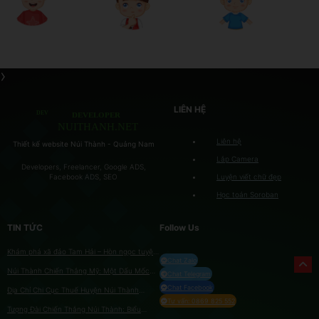
LIÊN HỆ
Liên hệ
Thiết kế website Núi Thành - Quảng Nam
Lắp Camera
Developers, Freelancer, Google ADS,
Luyện viết chữ đẹp
Facebook ADS, SEO
Học toán Soroban
TIN TỨC
Follow Us
Khám phá xã đảo Tam Hải – Hòn ngọc tuyệt
Chat Zalo
ĐẸP của Quảng Nam
Núi Thành Chiến Thắng Mỹ: Một Dấu Mốc
Chat Telegram
Lịch Sử Quan Trọng
Chat Facebook
Địa Chỉ Chi Cục Thuế Huyện Núi Thành
Quảng Nam
Tư vấn: 0869 825 552
Tượng Đài Chiến Thắng Núi Thành: Biểu