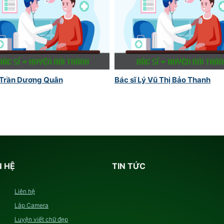
 Trần Dương Quân
Bác sĩ Lý Vũ Thị Bảo Thanh
N HỆ
TIN TỨC
Liên hệ
Lắp Camera
Luyện viết chữ đẹp