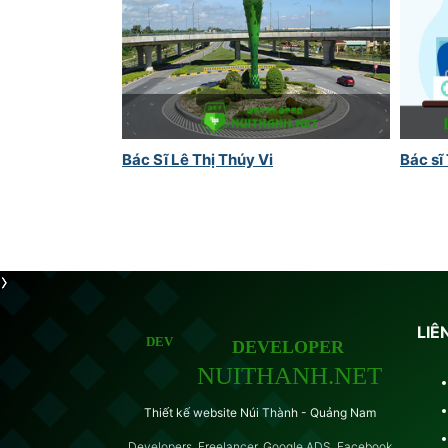
Bác Sĩ Lê Thị Thúy Vi
Bác sĩ
LIÊ
Thiết kế website Núi Thành - Quảng Nam
Developers, Freelancer, Google ADS, Facebook