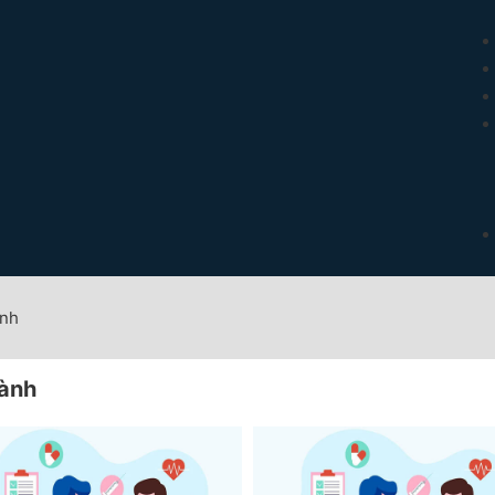
ành
hành