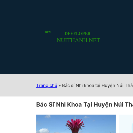
Trang chủ
»
Bác sĩ Nhi khoa tại Huyện Núi Th
Bác Sĩ Nhi Khoa Tại Huyện Núi T