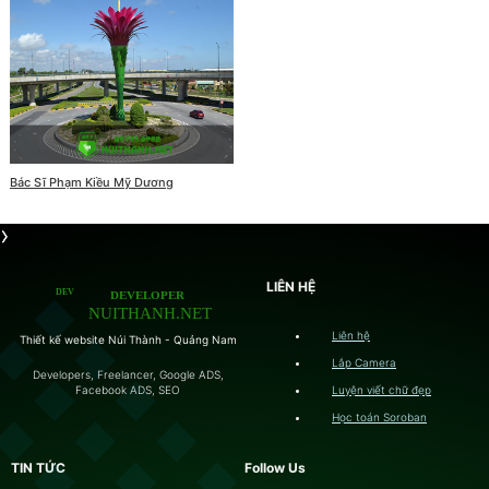
Bác Sĩ Phạm Kiều Mỹ Dương
LIÊN HỆ
Liên hệ
Thiết kế website Núi Thành - Quảng Nam
Lắp Camera
Developers, Freelancer, Google ADS,
Luyện viết chữ đẹp
Facebook ADS, SEO
Học toán Soroban
TIN TỨC
Follow Us