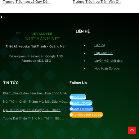
Trường Tiểu học Lê Quý Đôn
Trường Tiểu học Trần Văn Ơn
LIÊN HỆ
Liên hệ
Thiết kế website Núi Thành - Quảng Nam
Lắp Camera
Developers, Freelancer, Google ADS,
Luyện viết chữ đẹp
Facebook ADS, SEO
Học toán Soroban
TIN TỨC
Follow Us
Khám phá xã đảo Tam Hải – Hòn ngọc tuyệt
Chat Zalo
ĐẸP của Quảng Nam
Núi Thành Chiến Thắng Mỹ: Một Dấu Mốc
Chat Telegram
Lịch Sử Quan Trọng
Chat Facebook
Địa Chỉ Chi Cục Thuế Huyện Núi Thành
Quảng Nam
Tư vấn: 0869 825 552
Tượng Đài Chiến Thắng Núi Thành: Biểu
Tượng Hùng Hồn Của Tinh Thần Yêu Nước