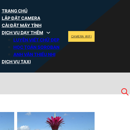
TRANG CHỦ
LẮP ĐẶT CAMERA
CÀI ĐẶT MÁY TÍNH
DỊCH VỤ DẠY THÊM
CAMERA WIFI
LUYỆN VIẾT CHỮ ĐẸP
HỌC TOÁN SOROBAN
ANH VĂN THIẾU NHI
DỊCH VỤ TAXI