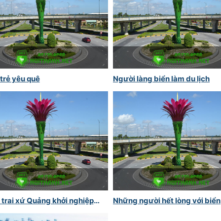
trẻ yêu quê
Người làng biển làm du lịch
trai xứ Quảng khởi nghiệp
Những người hết lòng với biển
hân sóng