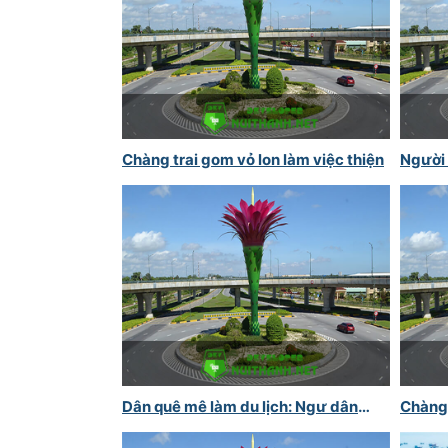
Chàng trai gom vỏ lon làm việc thiện
Người 
Dân quê mê làm du lịch: Ngư dân
Chàng 
nghèo mở homestay
bên c