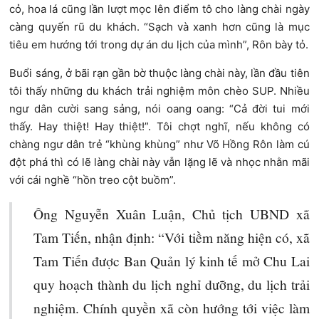
cỏ, hoa lá cũng lần lượt mọc lên điểm tô cho làng chài ngày
càng quyến rũ du khách. “Sạch và xanh hơn cũng là mục
tiêu em hướng tới trong dự án du lịch của mình”, Rôn bày tỏ.
Buổi sáng, ở bãi rạn gần bờ thuộc làng chài này, lần đầu tiên
tôi thấy những du khách trải nghiệm môn chèo SUP. Nhiều
ngư dân cười sang sảng, nói oang oang: “Cả đời tui mới
thấy. Hay thiệt! Hay thiệt!”. Tôi chợt nghĩ, nếu không có
chàng ngư dân trẻ “khùng khùng” như Võ Hồng Rôn làm cú
đột phá thì có lẽ làng chài này vẫn lặng lẽ và nhọc nhằn mãi
với cái nghề “hồn treo cột buồm”.
Ông Nguyễn Xuân Luận, Chủ tịch UBND xã
Tam Tiến, nhận định: “Với tiềm năng hiện có, xã
Tam Tiến được Ban Quản lý kinh tế mở Chu Lai
quy hoạch thành du lịch nghỉ dưỡng, du lịch trải
nghiệm. Chính quyền xã còn hướng tới việc làm