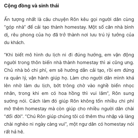
Cộng đồng và sinh thái
Ấn tượng nhất là câu chuyện Rôn kêu gọi người dân cùng
“góp nhà” để cải tạo thành homestay. Một số căn nhà bình
dị, rêu phong của họ đã trở thành nơi lưu trú lý tưởng của
du khách.
“Khi biết mô hình du lịch ni đi đúng hướng, em vận động
người trong thôn biến nhà thành homestay thì ai cũng ưng.
Chủ nhà bỏ chi phí, em sẽ hướng dẫn cải tạo, rồi em đứng
ra quản lý, vận hành giúp họ. Làm cho người dân mình khá
lên nhờ làm du lịch, bớt trông chờ vào nghề biển nhọc
nhằn, trong khi em có hoa hồng thì vui lắm”, Rôn sung
sướng nói. Cách làm đó giúp Rôn không tốn nhiều chi phí
mở thêm homestay mà còn giúp cho nhiều người dân chài
“đổi đời”. “Chú Rôn giúp chúng tôi có thêm thu nhập và làng
chài nghèo ni ngày càng vui”, một ngư dân có homestay nói
rất hả hê.