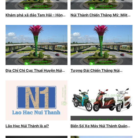
Khám phá xã đảo Tam Hải – Hòn
Núi Thành Chiến Thắng Mỹ: Một
ngọc tuyệt ĐẸP của Quảng Nam
Dấu Mốc Lịch Sử Quan Trọng
Địa Chỉ Chi Cục Thuế Huyện Núi
Tượng Đài Chiến Thắng Núi
Thành Quảng Nam
Thành: Biểu Tượng Hùng Hồn Của
Tinh Thần Yêu Nước
Lão Hạc Núi Thành là ai?
Biển Số Xe Máy Núi Thành Quảng
Nam