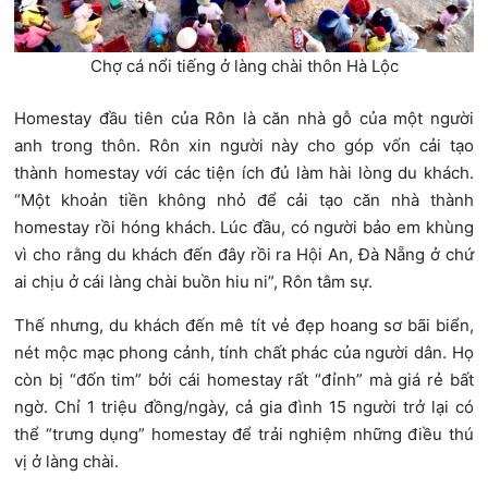
Chợ cá nổi tiếng ở làng chài thôn Hà Lộc
Homestay đầu tiên của Rôn là căn nhà gỗ của một người
anh trong thôn. Rôn xin người này cho góp vốn cải tạo
thành homestay với các tiện ích đủ làm hài lòng du khách.
“Một khoản tiền không nhỏ để cải tạo căn nhà thành
homestay rồi hóng khách. Lúc đầu, có người bảo em khùng
vì cho rằng du khách đến đây rồi ra Hội An, Đà Nẵng ở chứ
ai chịu ở cái làng chài buồn hiu ni”, Rôn tâm sự.
Thế nhưng, du khách đến mê tít vẻ đẹp hoang sơ bãi biển,
nét mộc mạc phong cảnh, tính chất phác của người dân. Họ
còn bị “đốn tim” bởi cái homestay rất “đỉnh” mà giá rẻ bất
ngờ. Chỉ 1 triệu đồng/ngày, cả gia đình 15 người trở lại có
thể “trưng dụng” homestay để trải nghiệm những điều thú
vị ở làng chài.