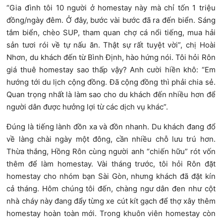
“Gia đình tôi 10 người ở homestay này mà chỉ tốn 1 triệu
đồng/ngày đêm. Ở đây, bước vài bước đã ra đến biển. Sáng
tắm biển, chèo SUP, tham quan chợ cá nổi tiếng, mua hải
sản tươi rói về tự nấu ăn. Thật sự rất tuyệt vời”, chị Hoài
Nhơn, du khách đến từ Bình Định, hào hứng nói. Tôi hỏi Rôn
giá thuê homestay sao thấp vậy? Anh cười hiền khô: “Em
hướng tới du lịch cộng đồng. Đã cộng đồng thì phải chia sẻ.
Quan trọng nhất là làm sao cho du khách đến nhiều hơn để
người dân được hưởng lợi từ các dịch vụ khác”.
Đúng là tiếng lành đồn xa và đồn nhanh. Du khách đang đổ
về làng chài ngày một đông, cần nhiều chỗ lưu trú hơn.
Thừa thắng, Hồng Rôn cùng người anh “chiến hữu” rót vốn
thêm để làm homestay. Vài tháng trước, tôi hỏi Rôn đặt
homestay cho nhóm bạn Sài Gòn, nhưng khách đã đặt kín
cả tháng. Hôm chúng tôi đến, chàng ngư dân đen như cột
nhà cháy này đang đẩy từng xe cút kít gạch để thợ xây thêm
homestay hoàn toàn mới. Trong khuôn viên homestay còn