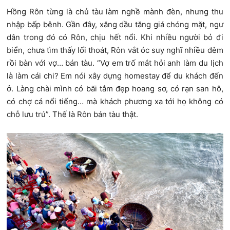
Hồng Rôn từng là chủ tàu làm nghề mành đèn, nhưng thu
nhập bấp bênh. Gần đây, xăng dầu tăng giá chóng mặt, ngư
dân trong đó có Rôn, chịu hết nổi. Khi nhiều người bỏ đi
biển, chưa tìm thấy lối thoát, Rôn vắt óc suy nghĩ nhiều đêm
rồi bàn với vợ… bán tàu. “Vợ em trố mắt hỏi anh làm du lịch
là làm cái chi? Em nói xây dựng homestay để du khách đến
ở. Làng chài mình có bãi tắm đẹp hoang sơ, có rạn san hô,
có chợ cá nổi tiếng… mà khách phương xa tới họ không có
chỗ lưu trú”. Thế là Rôn bán tàu thật.