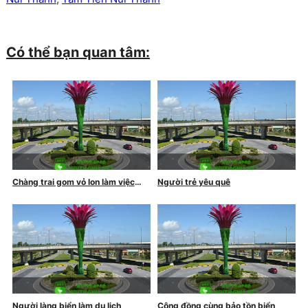
Có thể bạn quan tâm:
Chàng trai gom vỏ lon làm việc
Người trẻ yêu quê
thiện
Người làng biển làm du lịch
Cộng đồng cùng bảo tồn biển