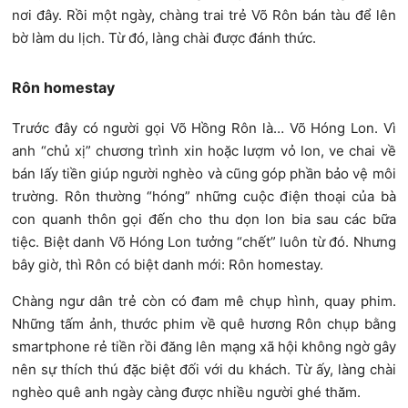
nơi đây. Rồi một ngày, chàng trai trẻ Võ Rôn bán tàu để lên
bờ làm du lịch. Từ đó, làng chài được đánh thức.
Rôn homestay
Trước đây có người gọi Võ Hồng Rôn là… Võ Hóng Lon. Vì
anh “chủ xị” chương trình xin hoặc lượm vỏ lon, ve chai về
bán lấy tiền giúp người nghèo và cũng góp phần bảo vệ môi
trường. Rôn thường “hóng” những cuộc điện thoại của bà
con quanh thôn gọi đến cho thu dọn lon bia sau các bữa
tiệc. Biệt danh Võ Hóng Lon tưởng “chết” luôn từ đó. Nhưng
bây giờ, thì Rôn có biệt danh mới: Rôn homestay.
Chàng ngư dân trẻ còn có đam mê chụp hình, quay phim.
Những tấm ảnh, thước phim về quê hương Rôn chụp bằng
smartphone rẻ tiền rồi đăng lên mạng xã hội không ngờ gây
nên sự thích thú đặc biệt đối với du khách. Từ ấy, làng chài
nghèo quê anh ngày càng được nhiều người ghé thăm.