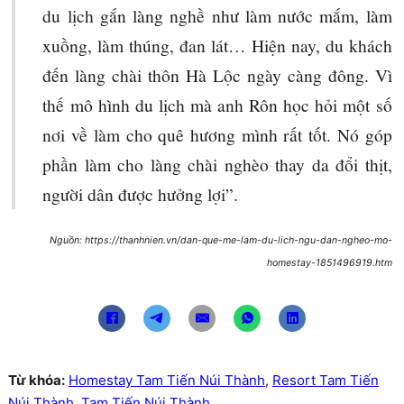
du lịch gắn làng nghề như làm nước mắm, làm
xuồng, làm thúng, đan lát… Hiện nay, du khách
đến làng chài thôn Hà Lộc ngày càng đông. Vì
thế mô hình du lịch mà anh Rôn học hỏi một số
nơi về làm cho quê hương mình rất tốt. Nó góp
phần làm cho làng chài nghèo thay da đổi thịt,
người dân được hưởng lợi”.
Nguồn: https://thanhnien.vn/dan-que-me-lam-du-lich-ngu-dan-ngheo-mo-
homestay-1851496919.htm
Từ khóa:
Homestay Tam Tiến Núi Thành
,
Resort Tam Tiến
Núi Thành
,
Tam Tiến Núi Thành