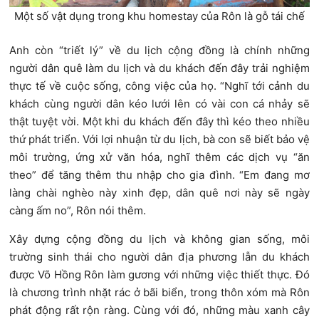
Một số vật dụng trong khu homestay của Rôn là gỗ tái chế
Anh còn “triết lý” về du lịch cộng đồng là chính những
người dân quê làm du lịch và du khách đến đây trải nghiệm
thực tế về cuộc sống, công việc của họ. “Nghĩ tới cảnh du
khách cùng người dân kéo lưới lên có vài con cá nhảy sẽ
thật tuyệt vời. Một khi du khách đến đây thì kéo theo nhiều
thứ phát triển. Với lợi nhuận từ du lịch, bà con sẽ biết bảo vệ
môi trường, ứng xử văn hóa, nghĩ thêm các dịch vụ “ăn
theo” để tăng thêm thu nhập cho gia đình. “Em đang mơ
làng chài nghèo này xinh đẹp, dân quê nơi này sẽ ngày
càng ấm no”, Rôn nói thêm.
Xây dựng cộng đồng du lịch và không gian sống, môi
trường sinh thái cho người dân địa phương lẫn du khách
được Võ Hồng Rôn làm gương với những việc thiết thực. Đó
là chương trình nhặt rác ở bãi biển, trong thôn xóm mà Rôn
phát động rất rộn ràng. Cùng với đó, những màu xanh cây