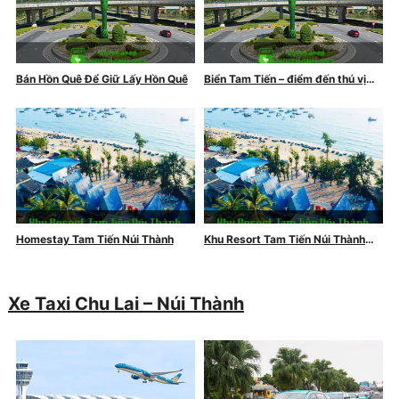
Bán Hồn Quê Để Giữ Lấy Hồn Quê
Biển Tam Tiến – điểm đến thú vị
mùa hè
Homestay Tam Tiến Núi Thành
Khu Resort Tam Tiến Núi Thành
Quảng Nam
Xe Taxi Chu Lai – Núi Thành