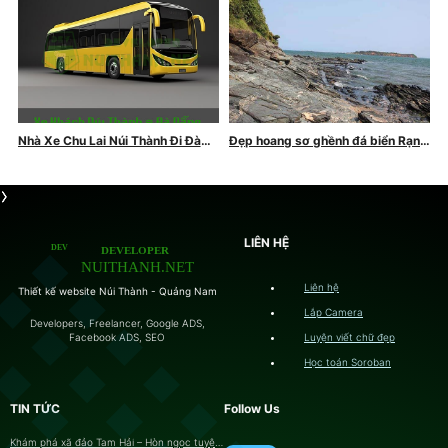
Nhà Xe Chu Lai Núi Thành Đi Đà
Đẹp hoang sơ ghềnh đá biển Rạng
Nẵng: Dịch Vụ Vận Chuyển Hành
trên đất Quảng
Khách Uy Tín
LIÊN HỆ
Liên hệ
Thiết kế website Núi Thành - Quảng Nam
Lắp Camera
Developers, Freelancer, Google ADS,
Luyện viết chữ đẹp
Facebook ADS, SEO
Học toán Soroban
TIN TỨC
Follow Us
Khám phá xã đảo Tam Hải – Hòn ngọc tuyệt