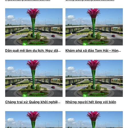
Dân quê mê làm du lịch: Ngư dân
Khám phá xã đảo Tam Hải – Hòn
nghèo mở homestay
ngọc tuyệt ĐẸP của Quảng Nam
Chàng trai xứ Quảng khởi nghiệp
Những người hết lòng với biển
bên chân sóng