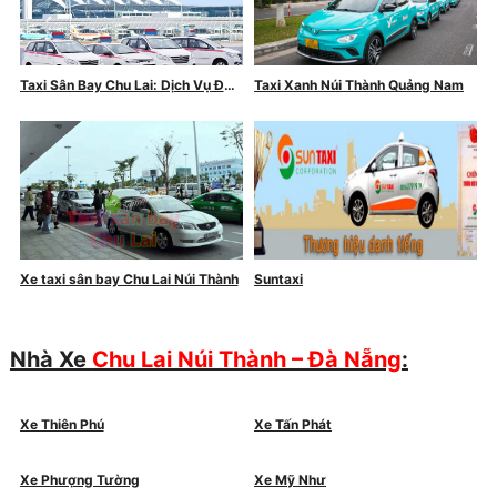
Taxi Sân Bay Chu Lai: Dịch Vụ Đưa
Taxi Xanh Núi Thành Quảng Nam
Đón Chuyên Nghiệp, An Toàn và
Tiện Lợi
Xe taxi sân bay Chu Lai Núi Thành
Suntaxi
Nhà Xe
Chu Lai Núi Thành – Đà Nẵng
:
Xe Thiên Phú
Xe Tấn Phát
Xe Phượng Tường
Xe Mỹ Như