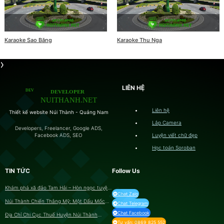
Karaoke Sao Băng
Karaoke Thu Nga
LIÊN HỆ
Liên hệ
Thiết kế website Núi Thành - Quảng Nam
Lắp Camera
Developers, Freelancer, Google ADS,
Luyện viết chữ đẹp
Facebook ADS, SEO
Học toán Soroban
TIN TỨC
Follow Us
Khám phá xã đảo Tam Hải – Hòn ngọc tuyệt
Chat Zalo
ĐẸP của Quảng Nam
Núi Thành Chiến Thắng Mỹ: Một Dấu Mốc
Chat Telegram
Lịch Sử Quan Trọng
Chat Facebook
Địa Chỉ Chi Cục Thuế Huyện Núi Thành
Quảng Nam
Tư vấn: 0869 825 552