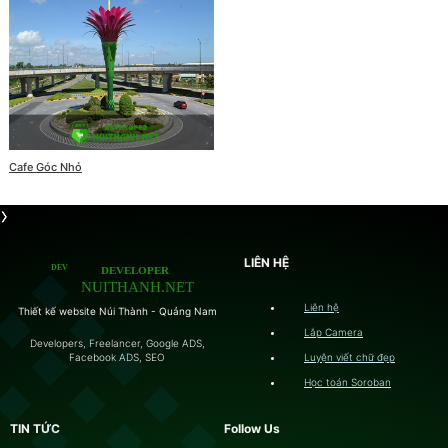
Cafe Góc Nhỏ
LIÊN HỆ
Liên hệ
Thiết kế website Núi Thành - Quảng Nam
Lắp Camera
Developers, Freelancer, Google ADS,
Luyện viết chữ đẹp
Facebook ADS, SEO
Học toán Soroban
TIN TỨC
Follow Us