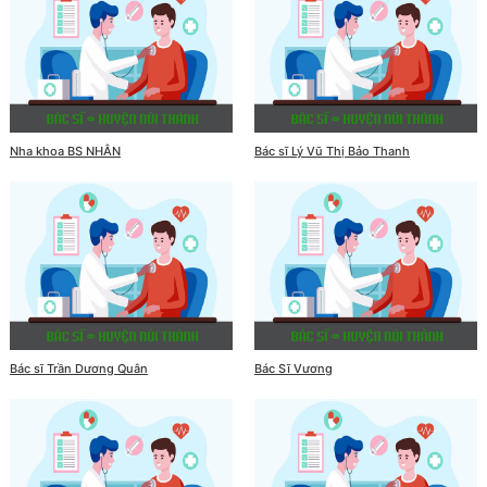
Nha khoa BS NHÂN
Bác sĩ Lý Vũ Thị Bảo Thanh
Bác sĩ Trần Dương Quân
Bác Sĩ Vương