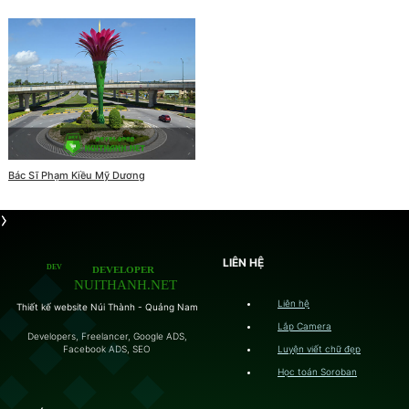
Bác Sĩ Phạm Kiều Mỹ Dương
LIÊN HỆ
Liên hệ
Thiết kế website Núi Thành - Quảng Nam
Lắp Camera
Developers, Freelancer, Google ADS,
Luyện viết chữ đẹp
Facebook ADS, SEO
Học toán Soroban