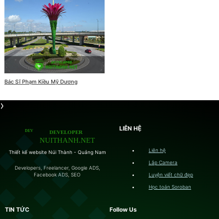
Bác Sĩ Phạm Kiều Mỹ Dương
LIÊN HỆ
Liên hệ
Thiết kế website Núi Thành - Quảng Nam
Lắp Camera
Developers, Freelancer, Google ADS,
Luyện viết chữ đẹp
Facebook ADS, SEO
Học toán Soroban
TIN TỨC
Follow Us