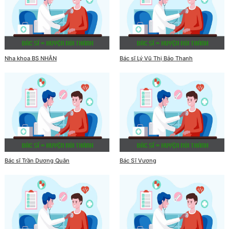
Nha khoa BS NHÂN
Bác sĩ Lý Vũ Thị Bảo Thanh
Bác sĩ Trần Dương Quân
Bác Sĩ Vương