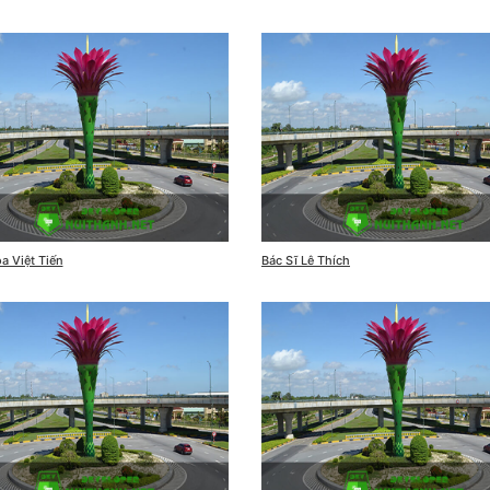
a Việt Tiến
Bác Sĩ Lê Thích