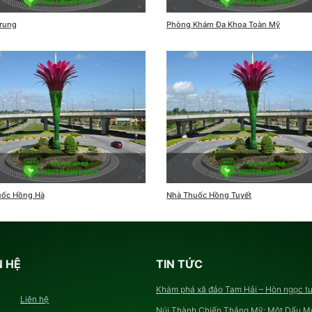
Trung
Phòng Khám Đa Khoa Toàn Mỹ
uốc Hồng Hà
Nhà Thuốc Hồng Tuyết
N HỆ
TIN TỨC
Khám phá xã đảo Tam Hải – Hòn ngọc t
Liên hệ
của Quảng Nam
Núi Thành Chiến Thắng Mỹ: Một Dấu M