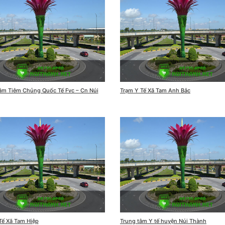
âm Tiêm Chủng Quốc Tế Fvc – Cn Núi
Trạm Y Tế Xã Tam Anh Bắc
Tế Xã Tam Hiệp
Trung tâm Y tế huyện Núi Thành