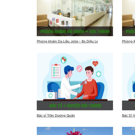
Phòng khám Da Liễu Jolie – Bs Diệu Ly
Phòng 
Bác sĩ Trần Dương Quân
Bác Sĩ 