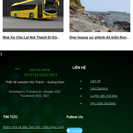
Nhà Xe Chu Lai Núi Thành Đi Đà
Đẹp hoang sơ ghềnh đá biển Rạng
Nẵng: Dịch Vụ Vận Chuyển Hành
trên đất Quảng
Khách Uy Tín
LIÊN HỆ
Liên hệ
Thiết kế website Núi Thành - Quảng Nam
Lắp Camera
Developers, Freelancer, Google ADS,
Luyện viết chữ đẹp
Facebook ADS, SEO
Học toán Soroban
TIN TỨC
Follow Us
Khám phá xã đảo Tam Hải – Hòn ngọc tuyệt
Chat Zalo
ĐẸP của Quảng Nam