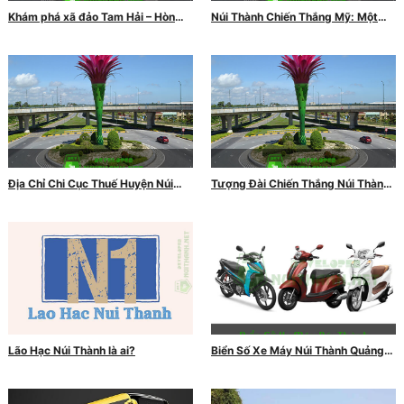
Khám phá xã đảo Tam Hải – Hòn
Núi Thành Chiến Thắng Mỹ: Một
ngọc tuyệt ĐẸP của Quảng Nam
Dấu Mốc Lịch Sử Quan Trọng
Địa Chỉ Chi Cục Thuế Huyện Núi
Tượng Đài Chiến Thắng Núi Thành:
Thành Quảng Nam
Biểu Tượng Hùng Hồn Của Tinh
Thần Yêu Nước
Lão Hạc Núi Thành là ai?
Biển Số Xe Máy Núi Thành Quảng
Nam