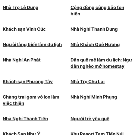
Nhà Trọ Lệ Dung
Cộng đồng cùng bảo tồn
biển
Khách sạn Vinh Cúc
Nhà Nghỉ Thanh Dung
Người làng biển làm du lịch
Nhà Khách Quê Hương
Nhà Nghỉ An Phát
Dân quê mê làm du lịch: Ngư
dân nghèo mở homestay
Khách sạn Phương Tây
Nhà Trọ Chu Lai
Chàng trai gom vỏ lon làm
Nhà Nghỉ Minh Phụng
việc thiện
Nhà Nghỉ Thanh Tiến
Người trẻ yêu quê
Khách Sạn Như Ý
Khu Resort Tam Tiến Núi